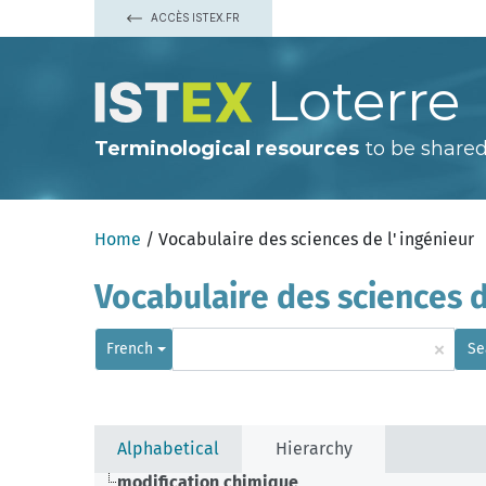
ACCÈS ISTEX.FR
Loterre
Terminological resources
to be shared
Home
/ Vocabulaire des sciences de l'ingénieur
Vocabulaire des sciences d
×
French
Se
Alphabetical
Hierarchy
modification chimique