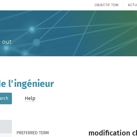
OBJECTIF TDM
ACTU
 out
e l'ingénieur
Help
arch
modification 
PREFERRED TERM