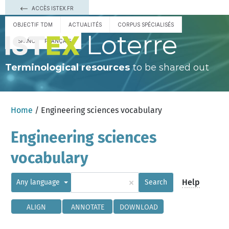
ACCÈS ISTEX.FR
OBJECTIF TDM
ACTUALITÉS
CORPUS SPÉCIALISÉS
Loterre
ESPAÑOL
FRANÇAIS
Terminological resources
to be shared out
Home
/ Engineering sciences vocabulary
Engineering sciences
vocabulary
×
Help
Any language
Search
ALIGN
ANNOTATE
DOWNLOAD