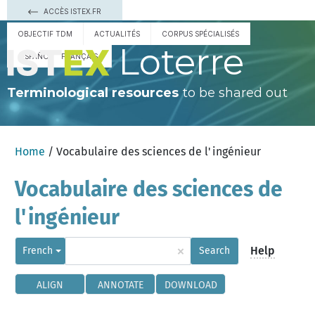
ACCÈS ISTEX.FR
OBJECTIF TDM
ACTUALITÉS
CORPUS SPÉCIALISÉS
Loterre
ESPAÑOL
FRANÇAIS
Terminological resources
to be shared out
Home
/ Vocabulaire des sciences de l'ingénieur
Vocabulaire des sciences de
l'ingénieur
×
Help
French
Search
ALIGN
ANNOTATE
DOWNLOAD