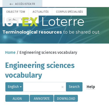
ACCÈS ISTEX.FR
OBJECTIF TDM
ACTUALITÉS
CORPUS SPÉCIALISÉS
Loterre
ESPAÑOL
FRANÇAIS
Terminological resources
to be shared out
Home
/ Engineering sciences vocabulary
Engineering sciences
vocabulary
×
Help
English
Search
ALIGN
ANNOTATE
DOWNLOAD