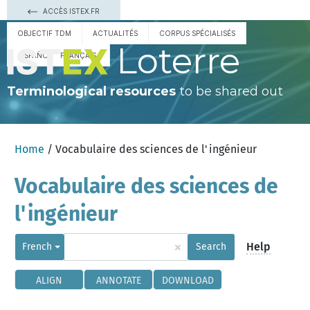
ACCÈS ISTEX.FR
OBJECTIF TDM
ACTUALITÉS
CORPUS SPÉCIALISÉS
Loterre
ESPAÑOL
FRANÇAIS
Terminological resources
to be shared out
Home
/ Vocabulaire des sciences de l'ingénieur
Vocabulaire des sciences de
l'ingénieur
×
Help
French
Search
ALIGN
ANNOTATE
DOWNLOAD