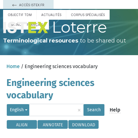
ACCÈS ISTEX.FR
OBJECTIF TDM
ACTUALITÉS
CORPUS SPÉCIALISÉS
Loterre
ESPAÑOL
FRANÇAIS
Terminological resources
to be shared out
Home
/ Engineering sciences vocabulary
Engineering sciences
vocabulary
×
Help
English
Search
ALIGN
ANNOTATE
DOWNLOAD