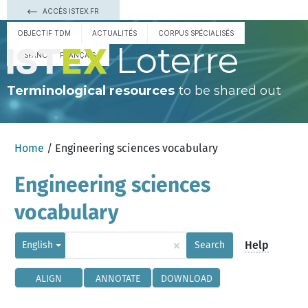
ACCÈS ISTEX.FR
OBJECTIF TDM
ACTUALITÉS
CORPUS SPÉCIALISÉS
Loterre
ESPAÑOL
FRANÇAIS
Terminological resources
to be shared out
Home
/ Engineering sciences vocabulary
Engineering sciences
vocabulary
×
Help
English
Search
ALIGN
ANNOTATE
DOWNLOAD