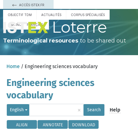
ACCÈS ISTEX.FR
OBJECTIF TDM
ACTUALITÉS
CORPUS SPÉCIALISÉS
Loterre
ESPAÑOL
FRANÇAIS
Terminological resources
to be shared out
Home
/ Engineering sciences vocabulary
Engineering sciences
vocabulary
×
Help
English
Search
ALIGN
ANNOTATE
DOWNLOAD