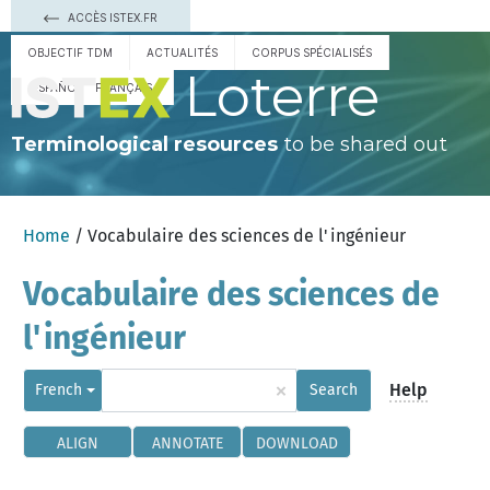
ACCÈS ISTEX.FR
OBJECTIF TDM
ACTUALITÉS
CORPUS SPÉCIALISÉS
Loterre
ESPAÑOL
FRANÇAIS
Terminological resources
to be shared out
Home
/ Vocabulaire des sciences de l'ingénieur
Vocabulaire des sciences de
l'ingénieur
×
Help
French
Search
ALIGN
ANNOTATE
DOWNLOAD