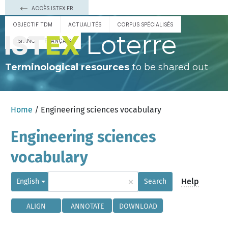
ACCÈS ISTEX.FR
OBJECTIF TDM
ACTUALITÉS
CORPUS SPÉCIALISÉS
Loterre
ESPAÑOL
FRANÇAIS
Terminological resources
to be shared out
Home
/ Engineering sciences vocabulary
Engineering sciences
vocabulary
×
Help
English
Search
ALIGN
ANNOTATE
DOWNLOAD