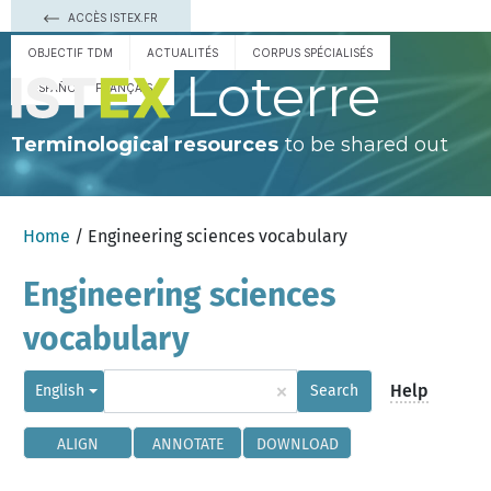
ACCÈS ISTEX.FR
OBJECTIF TDM
ACTUALITÉS
CORPUS SPÉCIALISÉS
Loterre
ESPAÑOL
FRANÇAIS
Terminological resources
to be shared out
Home
/ Engineering sciences vocabulary
Engineering sciences
vocabulary
×
Help
English
Search
ALIGN
ANNOTATE
DOWNLOAD