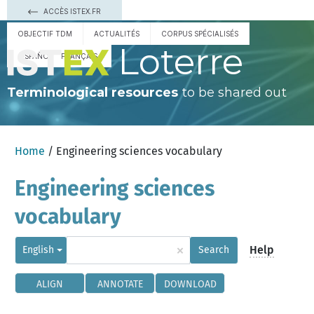
ACCÈS ISTEX.FR
OBJECTIF TDM
ACTUALITÉS
CORPUS SPÉCIALISÉS
Loterre
ESPAÑOL
FRANÇAIS
Terminological resources
to be shared out
Home
/ Engineering sciences vocabulary
Engineering sciences
vocabulary
×
Help
English
Search
ALIGN
ANNOTATE
DOWNLOAD