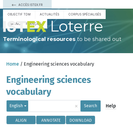
ACCÈS ISTEX.FR
OBJECTIF TDM
ACTUALITÉS
CORPUS SPÉCIALISÉS
Loterre
ESPAÑOL
FRANÇAIS
Terminological resources
to be shared out
Home
/ Engineering sciences vocabulary
Engineering sciences
vocabulary
×
Help
English
Search
ALIGN
ANNOTATE
DOWNLOAD