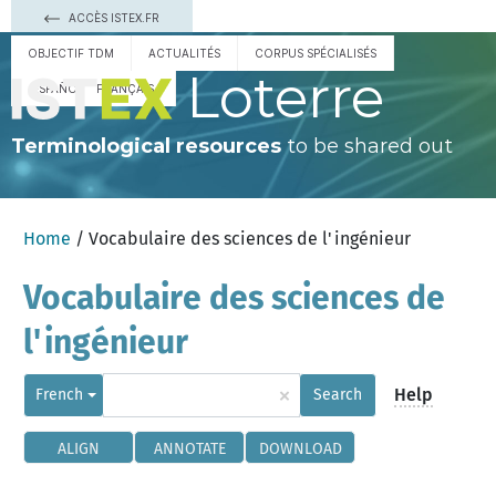
ACCÈS ISTEX.FR
OBJECTIF TDM
ACTUALITÉS
CORPUS SPÉCIALISÉS
Loterre
ESPAÑOL
FRANÇAIS
Terminological resources
to be shared out
Home
/ Vocabulaire des sciences de l'ingénieur
Vocabulaire des sciences de
l'ingénieur
×
Help
French
Search
ALIGN
ANNOTATE
DOWNLOAD