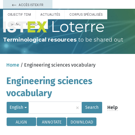
ACCÈS ISTEX.FR
OBJECTIF TDM
ACTUALITÉS
CORPUS SPÉCIALISÉS
Loterre
ESPAÑOL
FRANÇAIS
Terminological resources
to be shared out
Home
/ Engineering sciences vocabulary
Engineering sciences
vocabulary
×
Help
English
Search
ALIGN
ANNOTATE
DOWNLOAD