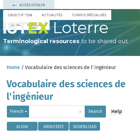
ACCÈS ISTEX.FR
OBJECTIF TDM
ACTUALITÉS
CORPUS SPÉCIALISÉS
Loterre
ESPAÑOL
FRANÇAIS
Terminological resources
to be shared out
Home
/ Vocabulaire des sciences de l'ingénieur
Vocabulaire des sciences de
l'ingénieur
×
Help
French
Search
ALIGN
ANNOTATE
DOWNLOAD