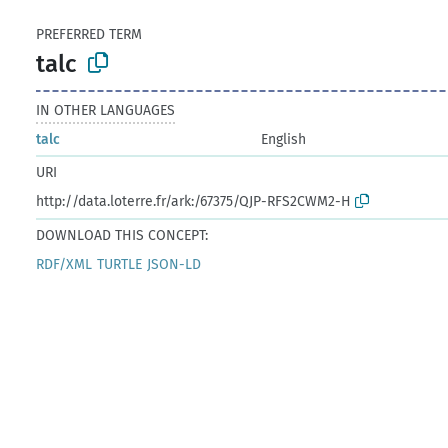
PREFERRED TERM
talc
IN OTHER LANGUAGES
talc
English
URI
http://data.loterre.fr/ark:/67375/QJP-RFS2CWM2-H
DOWNLOAD THIS CONCEPT:
RDF/XML
TURTLE
JSON-LD