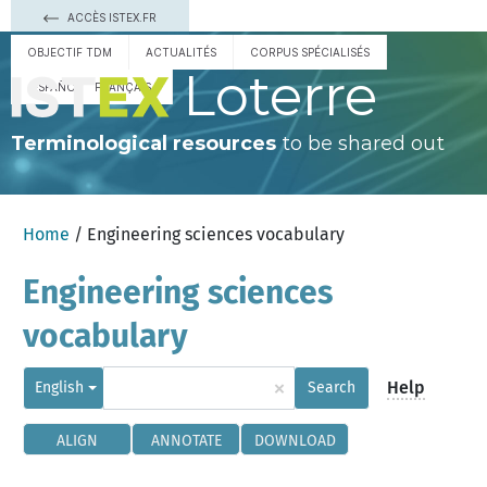
ACCÈS ISTEX.FR
OBJECTIF TDM
ACTUALITÉS
CORPUS SPÉCIALISÉS
Loterre
ESPAÑOL
FRANÇAIS
Terminological resources
to be shared out
Home
/ Engineering sciences vocabulary
Engineering sciences
vocabulary
×
Help
English
Search
ALIGN
ANNOTATE
DOWNLOAD