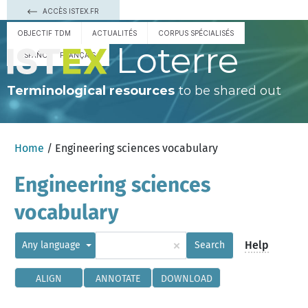
ACCÈS ISTEX.FR
OBJECTIF TDM
ACTUALITÉS
CORPUS SPÉCIALISÉS
Loterre
ESPAÑOL
FRANÇAIS
Terminological resources
to be shared out
Home
/ Engineering sciences vocabulary
Engineering sciences
vocabulary
×
Help
Any language
Search
ALIGN
ANNOTATE
DOWNLOAD