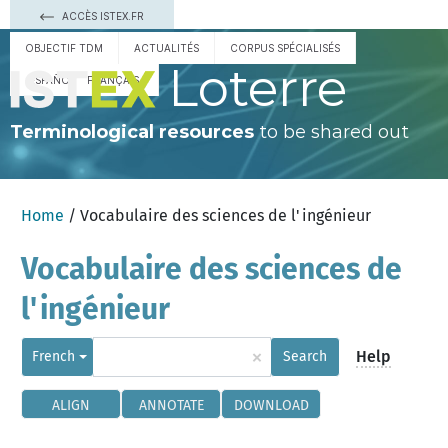
ACCÈS ISTEX.FR
OBJECTIF TDM
ACTUALITÉS
CORPUS SPÉCIALISÉS
Loterre
ESPAÑOL
FRANÇAIS
Terminological resources
to be shared out
Home
/ Vocabulaire des sciences de l'ingénieur
Vocabulaire des sciences de
l'ingénieur
×
Help
French
Search
ALIGN
ANNOTATE
DOWNLOAD