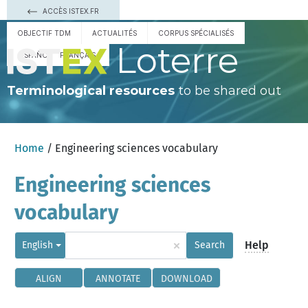
ACCÈS ISTEX.FR
OBJECTIF TDM
ACTUALITÉS
CORPUS SPÉCIALISÉS
Loterre
ESPAÑOL
FRANÇAIS
Terminological resources
to be shared out
Home
/ Engineering sciences vocabulary
Engineering sciences
vocabulary
×
Help
English
Search
ALIGN
ANNOTATE
DOWNLOAD