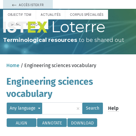
ACCÈS ISTEX.FR
OBJECTIF TDM
ACTUALITÉS
CORPUS SPÉCIALISÉS
Loterre
ESPAÑOL
FRANÇAIS
Terminological resources
to be shared out
Home
/ Engineering sciences vocabulary
Engineering sciences
vocabulary
×
Help
Any language
Search
ALIGN
ANNOTATE
DOWNLOAD