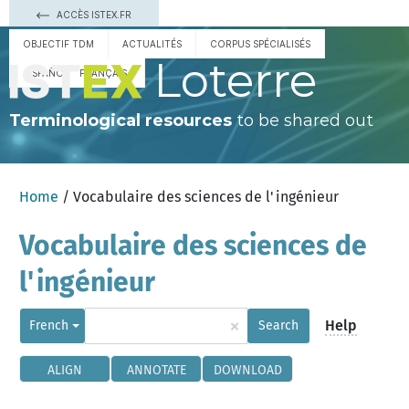
ACCÈS ISTEX.FR
OBJECTIF TDM
ACTUALITÉS
CORPUS SPÉCIALISÉS
Loterre
ESPAÑOL
FRANÇAIS
Terminological resources
to be shared out
Home
/ Vocabulaire des sciences de l'ingénieur
Vocabulaire des sciences de
l'ingénieur
×
Help
French
Search
ALIGN
ANNOTATE
DOWNLOAD