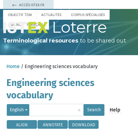
ACCÈS ISTEX.FR
OBJECTIF TDM
ACTUALITÉS
CORPUS SPÉCIALISÉS
Loterre
ESPAÑOL
FRANÇAIS
Terminological resources
to be shared out
Home
/ Engineering sciences vocabulary
Engineering sciences
vocabulary
×
Help
English
Search
ALIGN
ANNOTATE
DOWNLOAD