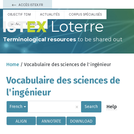
ACCÈS ISTEX.FR
OBJECTIF TDM
ACTUALITÉS
CORPUS SPÉCIALISÉS
Loterre
ESPAÑOL
FRANÇAIS
Terminological resources
to be shared out
Home
/ Vocabulaire des sciences de l'ingénieur
Vocabulaire des sciences de
l'ingénieur
×
Help
French
Search
ALIGN
ANNOTATE
DOWNLOAD