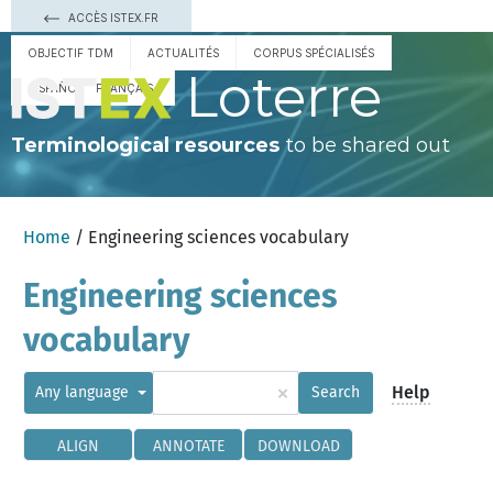
ACCÈS ISTEX.FR
OBJECTIF TDM
ACTUALITÉS
CORPUS SPÉCIALISÉS
Loterre
ESPAÑOL
FRANÇAIS
Terminological resources
to be shared out
Home
/ Engineering sciences vocabulary
Engineering sciences
vocabulary
×
Help
Any language
Search
ALIGN
ANNOTATE
DOWNLOAD