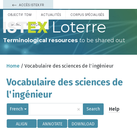
ACCÈS ISTEX.FR
OBJECTIF TDM
ACTUALITÉS
CORPUS SPÉCIALISÉS
Loterre
ESPAÑOL
FRANÇAIS
Terminological resources
to be shared out
Home
/ Vocabulaire des sciences de l'ingénieur
Vocabulaire des sciences de
l'ingénieur
×
Help
French
Search
ALIGN
ANNOTATE
DOWNLOAD