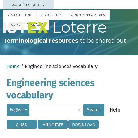
ACCÈS ISTEX.FR
OBJECTIF TDM
ACTUALITÉS
CORPUS SPÉCIALISÉS
Loterre
ESPAÑOL
FRANÇAIS
Terminological resources
to be shared out
Home
/ Engineering sciences vocabulary
Engineering sciences
vocabulary
×
Help
English
Search
ALIGN
ANNOTATE
DOWNLOAD