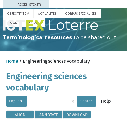
ACCÈS ISTEX.FR
OBJECTIF TDM
ACTUALITÉS
CORPUS SPÉCIALISÉS
Loterre
ESPAÑOL
FRANÇAIS
Terminological resources
to be shared out
Home
/ Engineering sciences vocabulary
Engineering sciences
vocabulary
×
Help
English
Search
ALIGN
ANNOTATE
DOWNLOAD