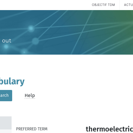
OBJECTIF TDM
ACTU
 out
bulary
Help
arch
thermoelectri
PREFERRED TERM