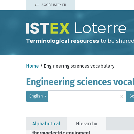
ACCÈS ISTEX.FR
Loterre
Terminological resources
to be shared
Home
/ Engineering sciences vocabulary
Engineering sciences voca
×
English
Se
Alphabetical
Hierarchy
thermoelectric equipment