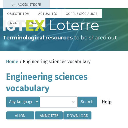
ACCÈS ISTEX.FR
OBJECTIF TDM
ACTUALITÉS
CORPUS SPÉCIALISÉS
Loterre
ESPAÑOL
FRANÇAIS
Terminological resources
to be shared out
Home
/ Engineering sciences vocabulary
Engineering sciences
vocabulary
×
Help
Any language
Search
ALIGN
ANNOTATE
DOWNLOAD