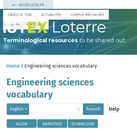
ACCÈS ISTEX.FR
OBJECTIF TDM
ACTUALITÉS
CORPUS SPÉCIALISÉS
Loterre
ESPAÑOL
FRANÇAIS
Terminological resources
to be shared out
Home
/ Engineering sciences vocabulary
Engineering sciences
vocabulary
×
Help
English
Search
ALIGN
ANNOTATE
DOWNLOAD