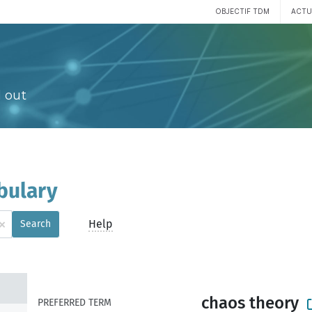
OBJECTIF TDM
ACTU
 out
bulary
×
Help
Search
chaos theory
PREFERRED TERM