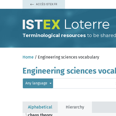
ACCÈS ISTEX.FR
Loterre
Terminological resources
to be shared
Home
/ Engineering sciences vocabulary
Engineering sciences voca
Any language
Alphabetical
Hierarchy
chaos theory