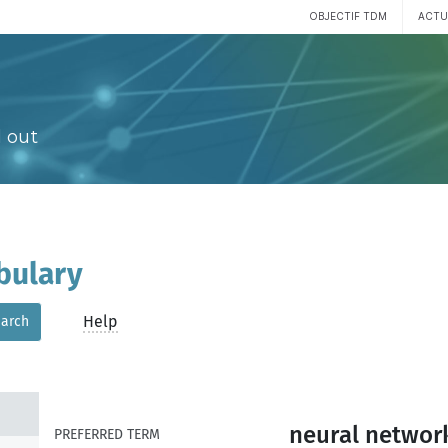
OBJECTIF TDM
ACTU
 out
bulary
Help
arch
neural networ
PREFERRED TERM