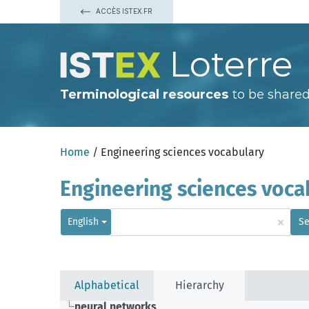
ACCÈS ISTEX.FR
Loterre
Terminological resources
to be shared
Home
/ Engineering sciences vocabulary
Engineering sciences voca
×
English
Se
Alphabetical
Hierarchy
neural networks