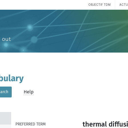
OBJECTIF TDM
ACTU
 out
bulary
Help
arch
thermal diffus
PREFERRED TERM