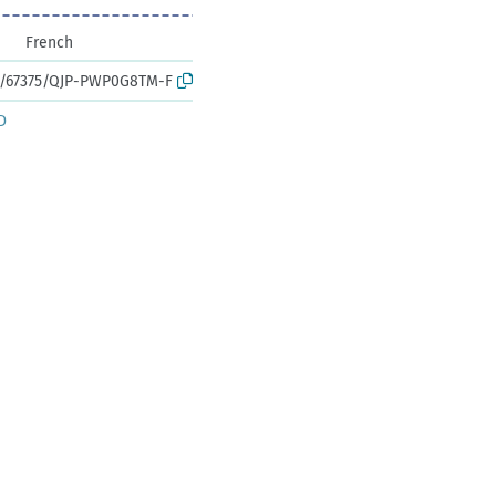
French
rk:/67375/QJP-PWP0G8TM-F
D