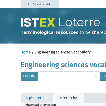
ACCÈS ISTEX.FR
Loterre
Terminological resources
to be shared
Home
/ Engineering sciences vocabulary
Engineering sciences voca
×
English
Se
Alphabetical
Hierarchy
thermal diffusion