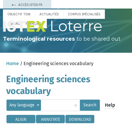
ACCÈS ISTEX.FR
OBJECTIF TDM
ACTUALITÉS
CORPUS SPÉCIALISÉS
Loterre
ESPAÑOL
FRANÇAIS
Terminological resources
to be shared out
Home
/ Engineering sciences vocabulary
Engineering sciences
vocabulary
×
Help
Any language
Search
ALIGN
ANNOTATE
DOWNLOAD