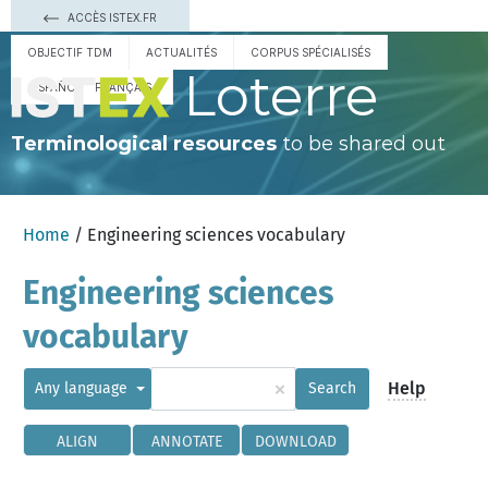
ACCÈS ISTEX.FR
OBJECTIF TDM
ACTUALITÉS
CORPUS SPÉCIALISÉS
Loterre
ESPAÑOL
FRANÇAIS
Terminological resources
to be shared out
Home
/ Engineering sciences vocabulary
Engineering sciences
vocabulary
×
Help
Any language
Search
ALIGN
ANNOTATE
DOWNLOAD