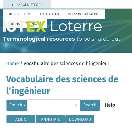
ACCÈS ISTEX.FR
OBJECTIF TDM
ACTUALITÉS
CORPUS SPÉCIALISÉS
Loterre
ESPAÑOL
FRANÇAIS
Terminological resources
to be shared out
Home
/ Vocabulaire des sciences de l'ingénieur
Vocabulaire des sciences de
l'ingénieur
×
Help
French
Search
ALIGN
ANNOTATE
DOWNLOAD