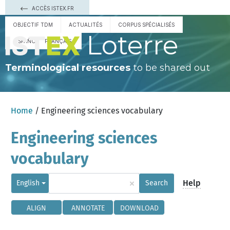
ACCÈS ISTEX.FR
OBJECTIF TDM
ACTUALITÉS
CORPUS SPÉCIALISÉS
Loterre
ESPAÑOL
FRANÇAIS
Terminological resources
to be shared out
Home
/ Engineering sciences vocabulary
Engineering sciences
vocabulary
×
Help
English
Search
ALIGN
ANNOTATE
DOWNLOAD