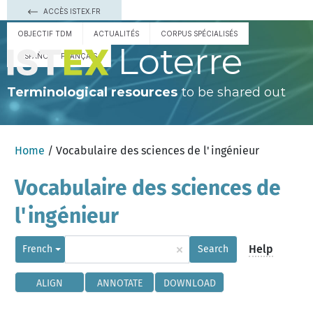
ACCÈS ISTEX.FR
OBJECTIF TDM
ACTUALITÉS
CORPUS SPÉCIALISÉS
Loterre
ESPAÑOL
FRANÇAIS
Terminological resources
to be shared out
Home
/ Vocabulaire des sciences de l'ingénieur
Vocabulaire des sciences de
l'ingénieur
×
Help
French
Search
ALIGN
ANNOTATE
DOWNLOAD