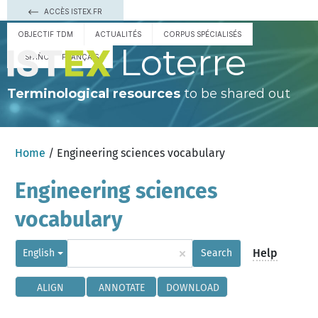
ACCÈS ISTEX.FR
OBJECTIF TDM
ACTUALITÉS
CORPUS SPÉCIALISÉS
Loterre
ESPAÑOL
FRANÇAIS
Terminological resources
to be shared out
Home
/ Engineering sciences vocabulary
Engineering sciences
vocabulary
×
Help
English
Search
ALIGN
ANNOTATE
DOWNLOAD