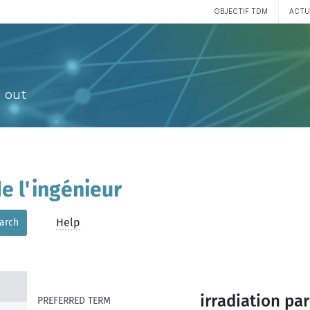
OBJECTIF TDM
ACTU
 out
e l'ingénieur
Help
arch
irradiation pa
PREFERRED TERM