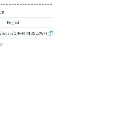
ue
English
rk:/67375/QJP-NTNBSCZW-T
D