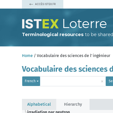
ACCÈS ISTEX.FR
Loterre
Terminological resources
to be shared
Home
/ Vocabulaire des sciences de l'ingénieur
Vocabulaire des sciences d
×
French
Se
Alphabetical
Hierarchy
irradiation par neutron