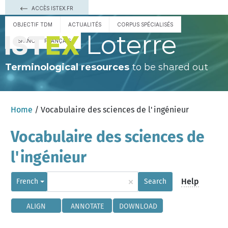
ACCÈS ISTEX.FR
OBJECTIF TDM
ACTUALITÉS
CORPUS SPÉCIALISÉS
Loterre
ESPAÑOL
FRANÇAIS
Terminological resources
to be shared out
Home
/ Vocabulaire des sciences de l'ingénieur
Vocabulaire des sciences de
l'ingénieur
×
Help
French
Search
ALIGN
ANNOTATE
DOWNLOAD