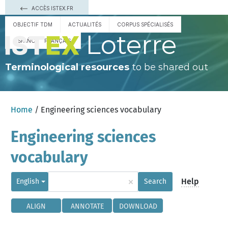
ACCÈS ISTEX.FR
OBJECTIF TDM
ACTUALITÉS
CORPUS SPÉCIALISÉS
Loterre
ESPAÑOL
FRANÇAIS
Terminological resources
to be shared out
Home
/ Engineering sciences vocabulary
Engineering sciences
vocabulary
×
Help
English
Search
ALIGN
ANNOTATE
DOWNLOAD