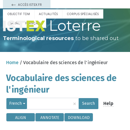
ACCÈS ISTEX.FR
OBJECTIF TDM
ACTUALITÉS
CORPUS SPÉCIALISÉS
Loterre
ESPAÑOL
FRANÇAIS
Terminological resources
to be shared out
Home
/ Vocabulaire des sciences de l'ingénieur
Vocabulaire des sciences de
l'ingénieur
×
Help
French
Search
ALIGN
ANNOTATE
DOWNLOAD