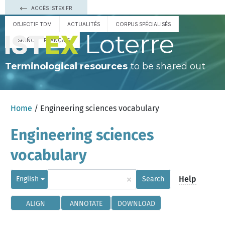
ACCÈS ISTEX.FR
OBJECTIF TDM
ACTUALITÉS
CORPUS SPÉCIALISÉS
Loterre
ESPAÑOL
FRANÇAIS
Terminological resources
to be shared out
Home
/ Engineering sciences vocabulary
Engineering sciences
vocabulary
×
Help
English
Search
ALIGN
ANNOTATE
DOWNLOAD