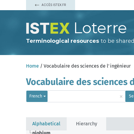
ACCÈS ISTEX.FR
Loterre
Terminological resources
to be shared
Home
/ Vocabulaire des sciences de l'ingénieur
Vocabulaire des sciences d
×
French
Se
Alphabetical
Hierarchy
niobium