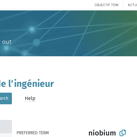
OBJECTIF TDM
ACTU
 out
e l'ingénieur
Help
arch
niobium
PREFERRED TERM