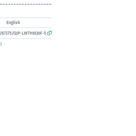
English
rk:/67375/QJP-LWTH6Q6F-5
D