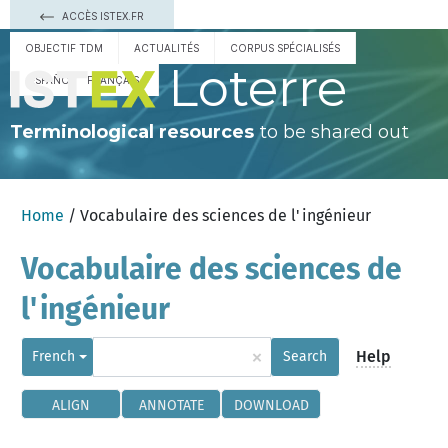
ACCÈS ISTEX.FR
OBJECTIF TDM
ACTUALITÉS
CORPUS SPÉCIALISÉS
Loterre
ESPAÑOL
FRANÇAIS
Terminological resources
to be shared out
Home
/ Vocabulaire des sciences de l'ingénieur
Vocabulaire des sciences de
l'ingénieur
×
Help
French
Search
ALIGN
ANNOTATE
DOWNLOAD