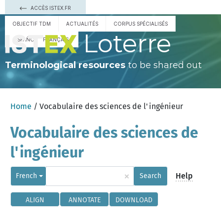
ACCÈS ISTEX.FR
OBJECTIF TDM
ACTUALITÉS
CORPUS SPÉCIALISÉS
Loterre
ESPAÑOL
FRANÇAIS
Terminological resources
to be shared out
Home
/ Vocabulaire des sciences de l'ingénieur
Vocabulaire des sciences de
l'ingénieur
×
Help
French
Search
ALIGN
ANNOTATE
DOWNLOAD