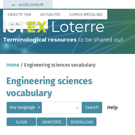
ACCÈS ISTEX.FR
OBJECTIF TDM
ACTUALITÉS
CORPUS SPÉCIALISÉS
Loterre
ESPAÑOL
FRANÇAIS
Terminological resources
to be shared out
Home
/ Engineering sciences vocabulary
Engineering sciences
vocabulary
×
Help
Any language
Search
ALIGN
ANNOTATE
DOWNLOAD