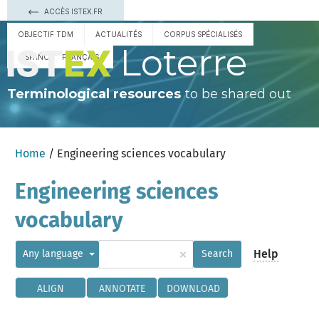
ACCÈS ISTEX.FR
OBJECTIF TDM
ACTUALITÉS
CORPUS SPÉCIALISÉS
Loterre
ESPAÑOL
FRANÇAIS
Terminological resources
to be shared out
Home
/ Engineering sciences vocabulary
Engineering sciences
vocabulary
×
Help
Any language
Search
ALIGN
ANNOTATE
DOWNLOAD